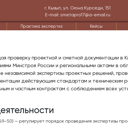
г. Кызыл, ул. Оюна Курседи, 151
E-mail: smetapro17@a-email.ru
Практика экспертиз
Кейсы
я проверку проектной и сметной документации в К
иями Минстроя России и региональными актами в о
е независимой экспертизы проектных решений, про
ментации действующим стандартам и техническим р
ьным и частным контрактам с соблюдением всех ус
еятельности
 49–50) — регулирует порядок проведения экспертизы пр