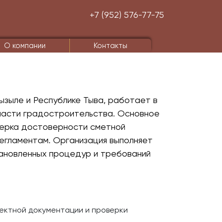
+7 (952) 576-77-75
О компании
Контакты
ызыле и Республике Тыва, работает в
бласти градостроительства. Основное
верка достоверности сметной
егламентам. Организация выполняет
тановленных процедур и требований
оектной документации и проверки