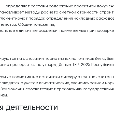
 — определяет состав и содержание проектной докумен
станавливает методы расчёта сметной стоимости строите
егламентируют порядок определения накладных расходов
тельства. Общие положения;
иальные единичные расценки, применяемые при проверк
руются на основании нормативных источников без субъек
ние проверяется по утверждённым ТЕР-2025 Республики
уемые нормативные источники фиксируются в пояснительн
оводятся с учётом климатических, экономических и нор
Заключения соответствуют требованиям государственных
изы.
я деятельности